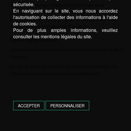
sécurisée.
Conformément aux dispositions du Code de la
En naviguant sur le site, vous nous accordez
consommation, le consommateur peut recourir
l'autorisation de collecter des informations à l'aide
gratuitement à un médiateur de la consommation en
de cookies.
vue de la résolution amiable d’un litige.
Pour de plus amples informations, veuillez
consulter les mentions légales du site.
Droit applicable
Les présentes mentions légales sont régies par le droit
français.
En cas de litige et à défaut de résolution amiable, les
tribunaux français seront seuls compétents.
ACCEPTER
PERSONNALISER