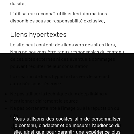
du site.
L’utilisateur reconnaît utiliser les informations
disponibles sous sa responsabilité exclusive.
Liens hypertextes
Le site peut contenir des liens vers des sites tiers.
Nous ne pouvons être tenus responsables du contenu
de ces sites externes ni des éventuels dommages
pouvant résulter de leur consultation.
La création de liens hypertextes vers le site est
autorisée sous réserve :
Ne pas utiliser la technique du « deep linking »
Mentionner clairement la source
Ne pas porter atteinte à l’image ou à la réputation du
site.
Nous utilisons des cookies afin de personnaliser
le contenu, d'adapter et de mesurer l'audience du
Médiation de la consommation
site, ainsi que pour garantir une expérience plus